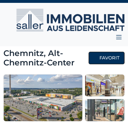
Zum Inhalt springen
Hauptnavigation
Chemnitz, Alt-
FAVORIT
Chemnitz-Center