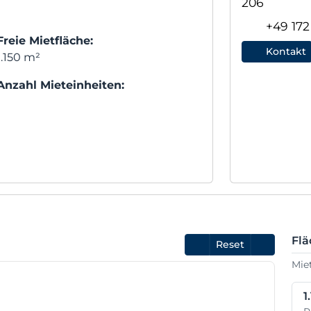
206
+49 17
Freie Mietfläche:
Kontakt
1.150 m²
Anzahl Mieteinheiten:
1
Fl
Reset
Mie
1