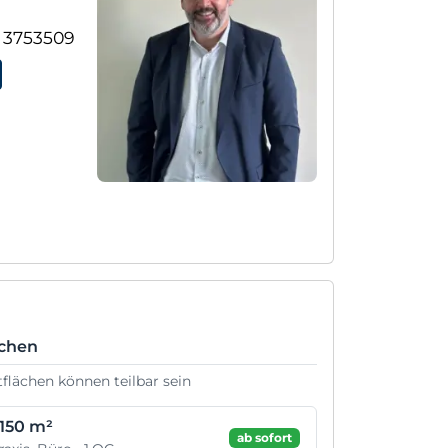
2 3753509
ächen
tflächen können teilbar sein
.150 m²
ab sofort