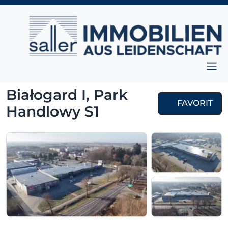
Zum Inhalt springen
Hauptnavigation
Białogard I, Park
FAVORIT
Handlowy S1