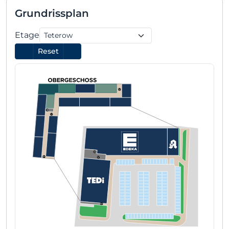
Grundrissplan
Etage
Reset
10b
(10+10a)