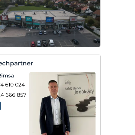
echpartner
 Řimsa
4 610 024
24 666 857