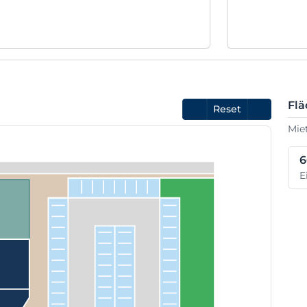
Fl
Reset
Mie
6
E