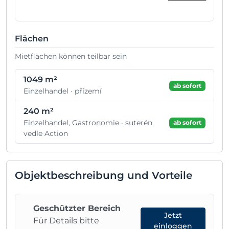
Flächen
Mietflächen können teilbar sein
1049 m²
ab sofort
Einzelhandel · přízemí
240 m²
Einzelhandel, Gastronomie · suterén
ab sofort
vedle Action
Objektbeschreibung und Vorteile
Geschützter Bereich
Jetzt
Für Details bitte
einloggen