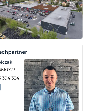
echpartner
lczak
6610723
5 394 324