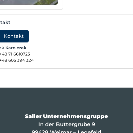
takt
Kontakt
ek Karolczak
+48 71 6610723
+48 605 394 324
Saller Unternehmensgruppe
In der Buttergrube 9
99428 Weimar – Legefeld