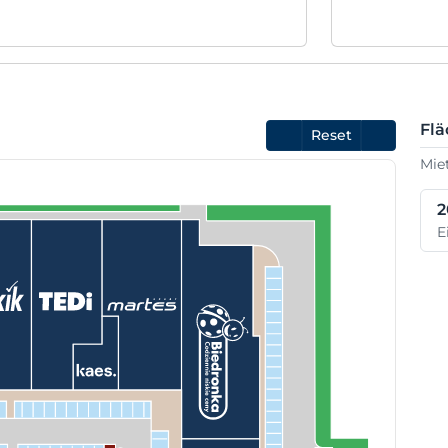
Fl
Reset
Mie
2
E