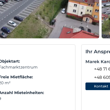
Ihr Anspr
Objektart:
Marek Karo
Fachmarktzentrum
+48 71 
Freie Mietfläche:
+48 60
20 m²
Kontakt
Anzahl Mieteinheiten:
9