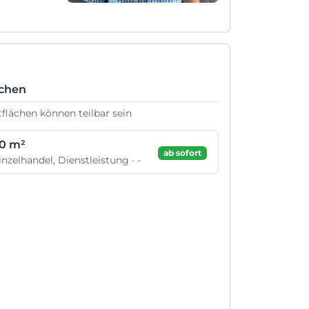
ächen
tflächen können teilbar sein
0 m²
ab sofort
inzelhandel, Dienstleistung · -