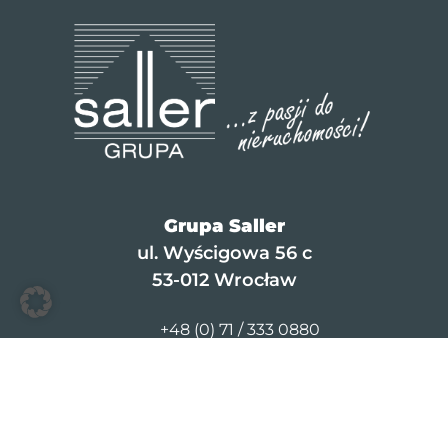
Grupa Saller
ul. Wyścigowa 56 c
53-012 Wrocław
+48 (0) 71 / 333 0880
info@saller-bau.com
© 2026 Saller Leasing
Kontakt
·
Kariera
·
Nadruk
·
Polityka