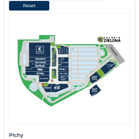
Reset
Energetyków
Plchy