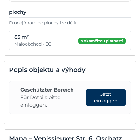
plochy
Pronajímatelné plochy lze dělit
85 m²
s okamžitou platností
Maloobchod · EG
Popis objektu a výhody
Geschützter Bereich
Jetzt
Für Details bitte
einloggen
einloggen.
Mapa – Venissieuxer Str. 6, Oschatz,