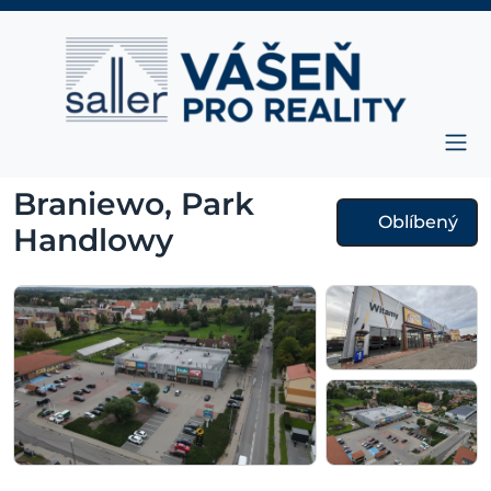
Přejít na obsah
Hlavní navigace
Braniewo, Park
Oblíbený
Handlowy