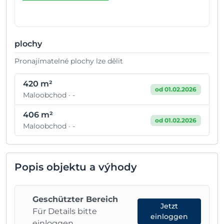
plochy
Pronajímatelné plochy lze dělit
420 m²
od 01.02.2026
Maloobchod · -
406 m²
od 01.02.2026
Maloobchod · -
Popis objektu a výhody
Geschützter Bereich
Jetzt
Für Details bitte
einloggen
einloggen.