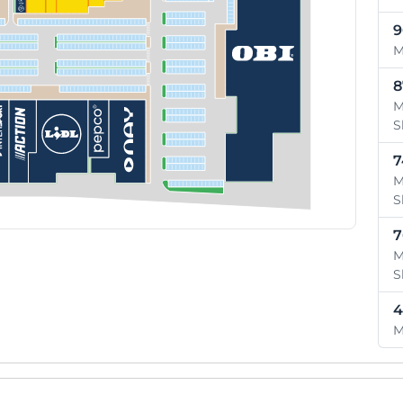
9
M
8
M
S
7
M
S
7
M
S
4
M