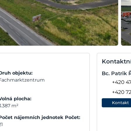
Kontaktn
Druh objektu:
Bc. Patrik
Fachmarktzentrum
+420 47
+420 7
Volná plocha:
Kontakt
3.387 m²
Počet nájemních jednotek Počet:
21