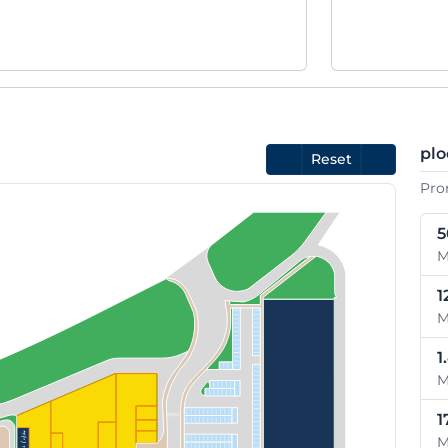
plo
Reset
Pro
5
M
1
M
1
M
1
M