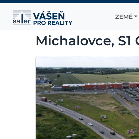
Přejít na obsah
ZEMĚ
Hlavní navigace
Michalovce, S1 