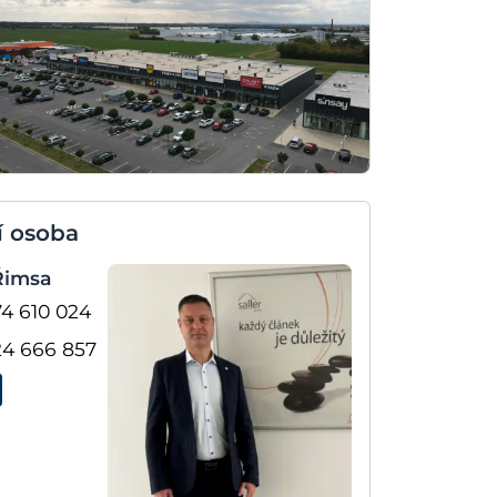
í osoba
 Řimsa
4 610 024
24 666 857