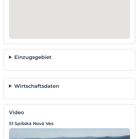
Einzugsgebiet
Wirtschaftsdaten
Video
S1 Spišská Nová Ves
S1