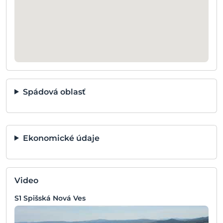
Spádová oblasť
Ekonomické údaje
Video
S1 Spišská Nová Ves
S1