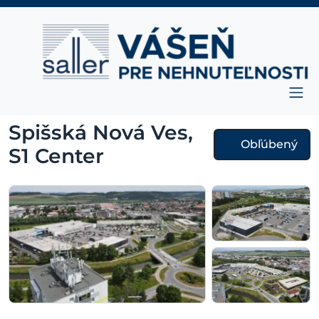
Prejsť na obsah
Hlavná navigácia
Spišská Nová Ves,
Obľúbený
S1 Center