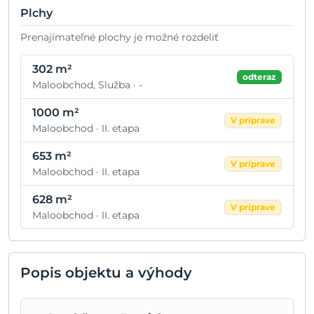
Plchy
Prenajímateľné plochy je možné rozdeliť
302 m²
odteraz
Maloobchod, Služba · -
1000 m²
V príprave
Maloobchod · II. etapa
653 m²
V príprave
Maloobchod · II. etapa
628 m²
V príprave
Maloobchod · II. etapa
Popis objektu a výhody