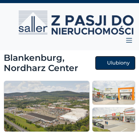
Przejdź do treści
Main Navigation
Blankenburg,
Ulubiony
Nordharz Center