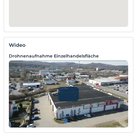
Wideo
Drohnenaufnahme Einzelhandelsfläche
D