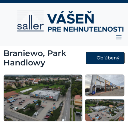
Prejsť na obsah
Hlavná navigácia
Braniewo, Park
Obľúbený
Handlowy